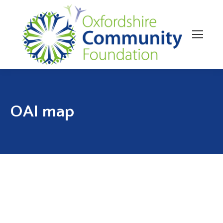
OAI map